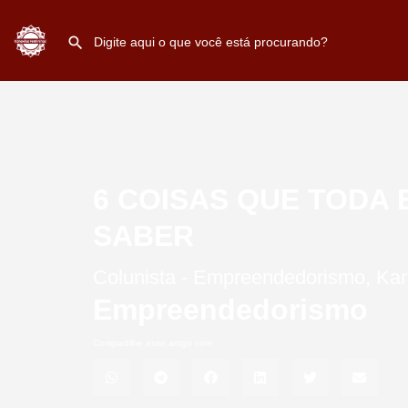
6 COISAS QUE TODA
SABER
Colunista -
Empreendedorismo
,
Kar
Empreendedorismo
Compartilhe esse artigo com