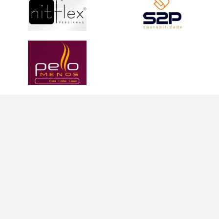
INFORMAÇÕES
INFORMAÇÕES
Política de
21
Privacidade
970371012
Termos de
contato@conexoesfeminina