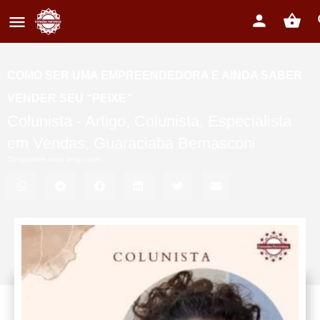
COMO SER UMA EMPREENDEDORA E AINDA SABER
VENDER SEU “PEIXE”
Colunista -
Artigo
,
Colunista
,
Especialista
em Vendas
,
Guaraciaba Bernasconi
Compartilhe esse artigo com