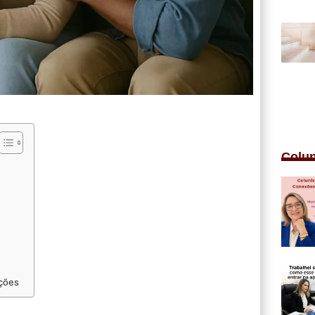
Colu
ções