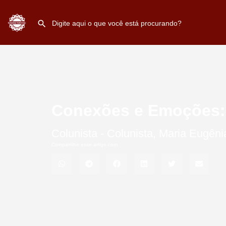
Conexões e Emoções:
Colunista -
Colunista
,
Maria Eugên
Compartilhe esse artigo com