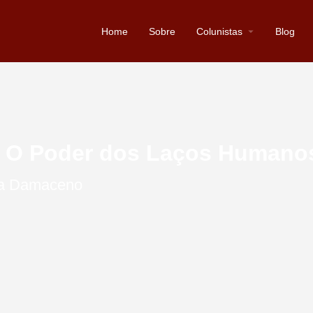
Home
Sobre
Colunistas
Blog
 O Poder dos Laços Humano
ia Damaceno