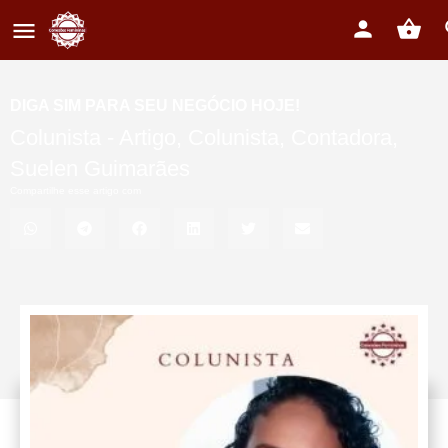
DIGA SIM PARA SEU NEGÓCIO HOJE!
Colunista -
Artigo
,
Colunista
,
Contadora
,
Suelen Guimarães
Compartilhe esse artigo com