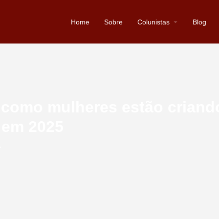
Home
Sobre
Colunistas
Blog
: como mulheres estão criand
 em 2025
r