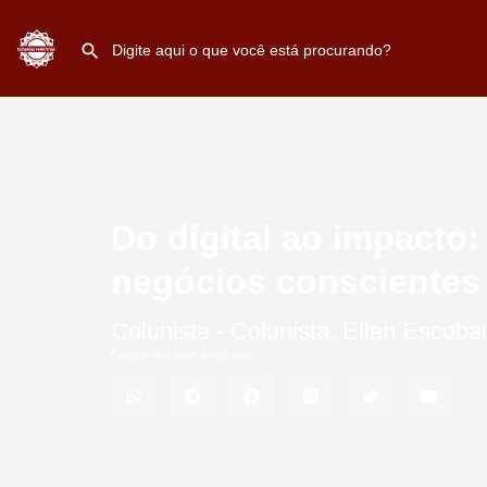
Do digital ao impacto
negócios conscientes
Colunista -
Colunista
,
Ellen Escoba
Compartilhe esse artigo com