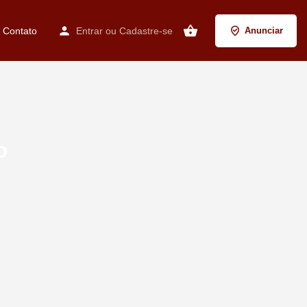
Contato
Entrar
ou
Cadastre-se
Anunciar
o