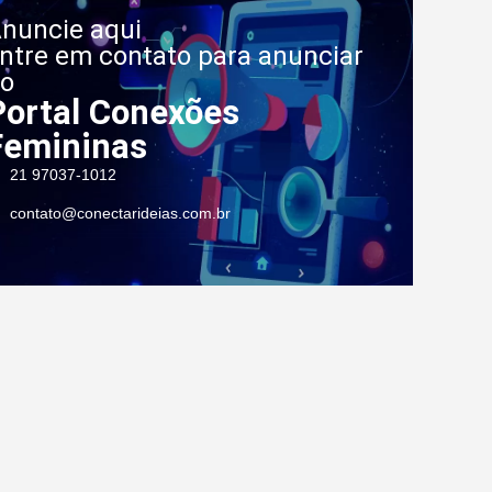
nuncie aqui
ntre em contato para anunciar
o
Portal Conexões
Femininas
21 97037-1012
contato@conectarideias.com.br