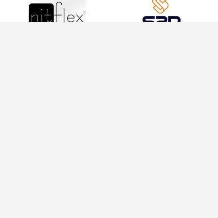
INFORMAÇÕES
INFORMAÇÕES
Política de
21
Privacidade
970371012
Termos de
contato@conexoesfeminina