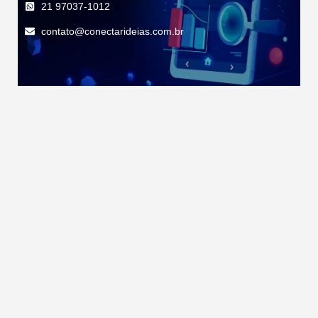
21 97037-1012
contato@conectarideias.com.br