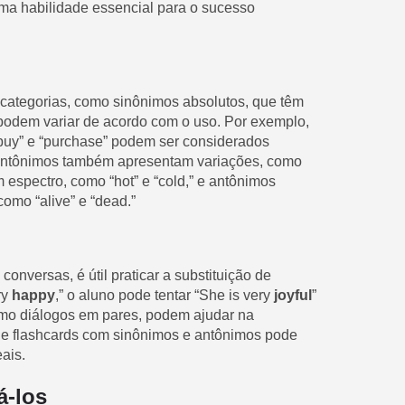
uma habilidade essencial para o sucesso
 categorias, como sinônimos absolutos, que têm
e podem variar de acordo com o uso. Por exemplo,
 “buy” e “purchase” podem ser considerados
 antônimos também apresentam variações, como
espectro, como “hot” e “cold,” e antônimos
mo “alive” e “dead.”
onversas, é útil praticar a substituição de
ry
happy
,” o aluno pode tentar “She is very
joyful
”
como diálogos em pares, podem ajudar na
o de flashcards com sinônimos e antônimos pode
ais.
á-los