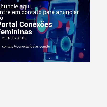
nuncie aqui
ntre em contato para anunciar
o
Portal Conexões
Femininas
21 97037-1012
contato@conectarideias.com.br