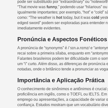
pode ser substituído por “extraordinary” ou “notewort
“That movie was
funny
,” podendo usar “hilarious” 
igualmente importantes; por exemplo, “hot” e “cold”
como: “The weather is
hot
today, but it was
cold
yest
edged sword” podem ser exploradas para entender n
imediatamente evidentes.
Pronúncia e Aspectos Fonéticos
A pronúncia de “synonyms” é /ˈsɪn.ə.nɪmz/ e “antonym
recai sobre a primeira sílaba, enquanto em “antonym
Falantes brasileiros podem ter dificuldade com o s
um “i” curto. Além disso, as diferenças de pronúncia 
notadas, onde o britânico tende a pronunciar as voga
Importância e Aplicação Prática
O conhecimento de sinônimos e antônimos é crucial
proficiência em inglês, como o TOEFL ou IELTS. Em
emprego ou apresentações, a capacidade de variar o 
confiança. Estudos mostram que um vocabulário div