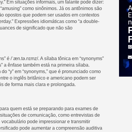
hy.” Em situações informais, um falante pode dizer:
A
ou “amusing” como sinônimos. Já os antônimos são
E
 são opostos que podem ser usados em contextos
n
erday.” Expressões idiomáticas como “a double-
uances de significado que não são
s” é /ˈæn.tə.nɪmz/. A sílaba tônica em “synonyms”
s” a ênfase também está na primeira sílaba.
om do “y” em “synonyms,” que é pronunciado como
entre o inglês britânico e americano podem ser
is de forma mais clara e prolongada.
 para quem está se preparando para exames de
 situações de comunicação, como entrevistas de
vocabulário pode impressionar e transmitir
ersificado pode aumentar a compreensão auditiva