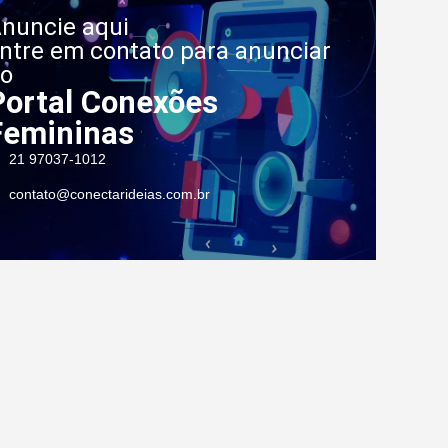
nuncie aqui
ntre em contato para anunciar
o
Portal Conexões
Femininas
21 97037-1012
contato@conectarideias.com.br