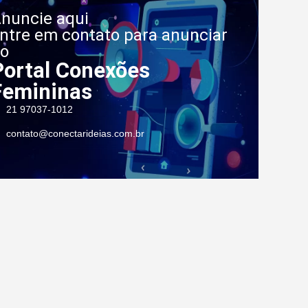
nuncie aqui
ntre em contato para anunciar
o
Portal Conexões
Femininas
21 97037-1012
contato@conectarideias.com.br