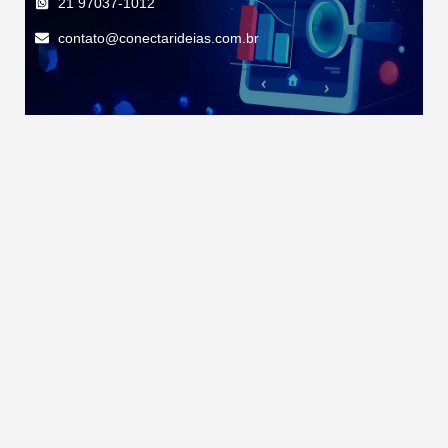
21 97037-1012
contato@conectarideias.com.br