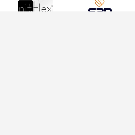
INFORMAÇÕES
INFORMAÇÕES
Política de
21
Privacidade
970371012
Termos de
contato@conexoesfeminina