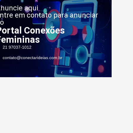
nuncie aqui
ntre em contato para anunciar
o
Portal Conexões
Femininas
21 97037-1012
contato@conectarideias.com.br