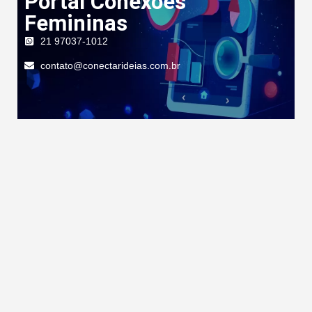
Portal Conexões
Femininas
21 97037-1012
contato@conectarideias.com.br