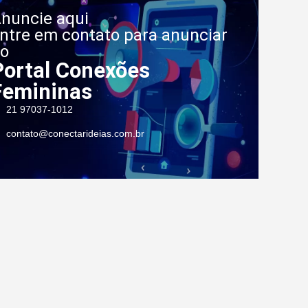
nuncie aqui
ntre em contato para anunciar
o
Portal Conexões
Femininas
21 97037-1012
contato@conectarideias.com.br