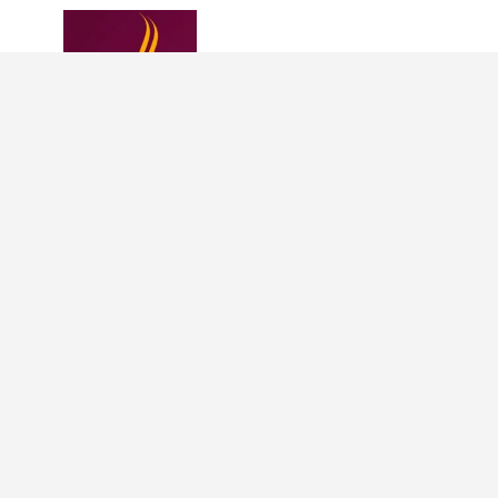
INFORMAÇÕES
INFORMAÇÕES
Política de
21
Privacidade
970371012
Termos de
contato@conexoesfeminina
Uso
Contato