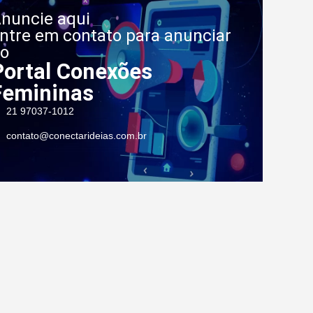
nuncie aqui
ntre em contato para anunciar
o
Portal Conexões
Femininas
21 97037-1012
contato@conectarideias.com.br