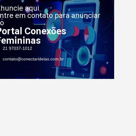
nuncie aqui
ntre em contato para anunciar
o
Portal Conexões
Femininas
21 97037-1012
contato@conectarideias.com.br