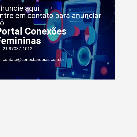
nuncie aqui
ntre em contato para anunciar
o
Portal Conexões
Femininas
21 97037-1012
contato@conectarideias.com.br