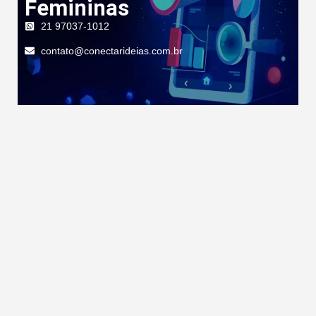
Femininas
21 97037-1012
contato@conectarideias.com.br