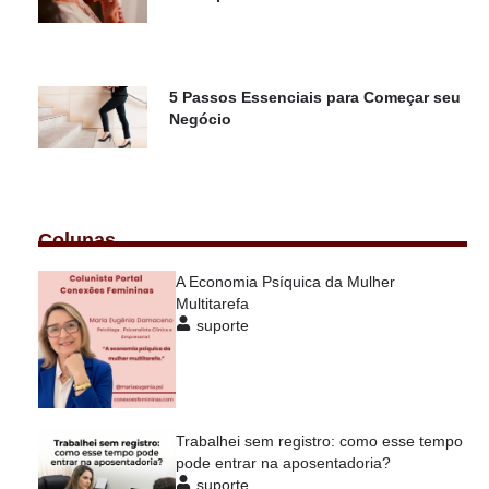
5 Passos Essenciais para Começar seu
Negócio
Colunas
A Economia Psíquica da Mulher
Multitarefa
suporte
Trabalhei sem registro: como esse tempo
pode entrar na aposentadoria?
suporte