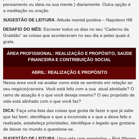
pensamento ou ideia na sua mente.) diariamente. Outra opção é
a meditação ou oração.
SUGESTÃO DE LEITURA
: Atitude mental positiva – Napoleon Hill
DESAFIO DO MÊS:
Escrever todos os dias no seu “Caderno da
Gratidão” as coisas que aconteceram no seu dia e pelas quais é
grata.
ÁREA PROFISSIONAL: REALIZAÇÃO E PROPÓSITO, SAÚDE
FINANCEIRA E CONTRIBUIÇÃO SOCIAL
ABRIL: REALIZAÇÃO E PROPÓSITO
Nessa área você vai avaliar como está se sentindo em relação ao
seu negócio|carreira. Você está feliz com a sua atual atividade? O
ramo de atuação é o que você deseja mesmo? O seu propósito de
vida está alinhado com o que você faz?
DICA:
Faça uma lista das coisas que gosta de fazer e que já sabe
que faz bem, identifique o que a incomoda e o que a deixa feliz e
realizada, estabeleça prioridades, identifique o legado que gostaria
de deixar no mundo e questione-se.
SUGESTÃO DE LEITURA
: Uma vida com propósitos – Rick Warren