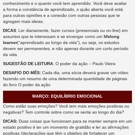
conhecimento e o quanto você tem aprendido. Você deve avaliar
a forma e constância de aprendizado, o quão aberta você está
para outras opiniões e a conexão com outras pessoas que te
agregam mais ideias.
DICAS
: Ler diariamente, fazer cursos (presenciais ou on-line) em
assuntos que te interessam e se enxergar como um
lifelong
learner
(“aprendizado ao longo da vida”), ou seja, os estudos
devem ser permanentes, e não apenas durante um curto período
da vida.
SUGESTÃO DE LEITURA
: O poder da ação – Paulo Vieira
DESAFIO DO MÊS:
Cada dia, uma sócia deverá gravar um vídeo
fazendo um resumo de uma determinada quantidade de páginas
do livro O poder da ação.
MARÇO: EQUILÍBRIO EMOCIONAL
Como estão suas emoções? Você tem mais emoções positivas ou
negativas? Tem controle sobre como se sente ao longo do dia?
DICAS:
Duas coisas que funcionam para se manter sempre em um
estado positivo é ter um momento de gratidão e ler as afirmações
positivas (declarações que têm o objetivo de fortalecer um