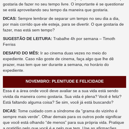
gostaria de fazer no seu tempo livre. O importante é se questionar
se está aproveitando seu tempo da maneira que gostaria.
DICAS:
Sempre lembrar de separar um tempo no seu dia a dia,
por mais corrido que ele esteja, para se divertir. O que gostaria de
fazer, mas está sem tempo?
SUGESTÃO DE LEITURA:
Trabalhe 4h por semana – Timoth
Ferriss
DESAFIO DO MÊS:
Ir ao cinema duas vezes no meio do
expediente. Caso não goste de cinema, faça algo que lhe dê
prazer, mas tem que ser durante a semana, no horário do
expediente.
NOVEMBRO: PLENITUDE E FELICIDADE
Essa é a área onde você deve avaliar se a sua vida está sendo
vivida da maneira como gostaria. Sua vida é plena? Você é feliz?
Está faltando alguma coisa? Se sim, você já está buscando?
DICAS:
Tome cuidado com a síndrome da “grama do vizinho é
sempre mais verde”. Olhar demais para os outros pode significar
que você está olhando “de menos” para sua própria vida. Pratique
a gratidão pelo que você é e pelo que tem. Use as afirmações