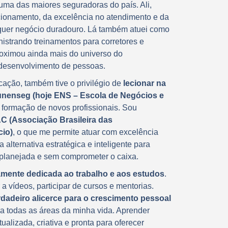
 uma das maiores seguradoras do país. Ali,
cionamento, da excelência no atendimento e da
quer negócio duradouro. Lá também atuei como
inistrando treinamentos para corretores e
roximou ainda mais do universo do
 desenvolvimento de pessoas.
cação, também tive o privilégio de
lecionar na
nenseg (hoje ENS – Escola de Negócios e
a formação de novos profissionais. Sou
C (Associação Brasileira das
cio)
, o que me permite atuar com excelência
alternativa estratégica e inteligente para
 planejada e sem comprometer o caixa.
mente dedicada ao trabalho e aos estudos
.
r a vídeos, participar de cursos e mentorias.
rdadeiro alicerce para o crescimento pessoal
ara todas as áreas da minha vida. Aprender
lizada, criativa e pronta para oferecer