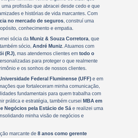
, uma profissão que abracei desde cedo e que
amizades e histórias de vida marcantes. Com
ncia no mercado de seguros
, construí uma
propósito, conhecimento e empatia.
ornei sócia da
Muniz & Souza Corretora
, que
 também sócio,
André Muniz
. Atuamos com
ói (RJ)
, mas atendemos clientes em
todo o
ersonalizadas para proteger o que realmente
trimônio e os sonhos de nossos clientes.
 Universidade Federal Fluminense (UFF)
e em
rmações que fortaleceram minha comunicação,
ilidades fundamentais para quem trabalha com
r prática e estratégia, também cursei
MBA em
de Negócios pela Estácio de Sá
e realizei uma
onsolidando minha visão de negócios e
uação marcante de
8 anos como gerente