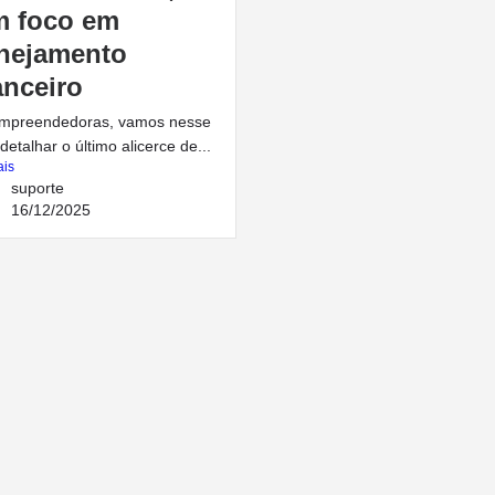
m foco em
nejamento
anceiro
empreendedoras, vamos nesse
 detalhar o último alicerce de...
ais
suporte
16/12/2025