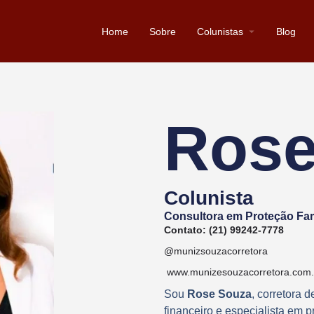
Home
Sobre
Colunistas
Blog
Rose
Colunista
Consultora em Proteção Fam
Contato: (21) 99242-7778
@munizsouzacorretora
www.munizesouzacorretora.com.
Sou
Rose Souza
, corretora 
financeiro e especialista em p