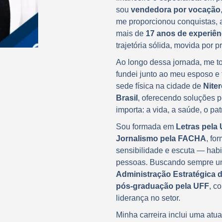
sou
vendedora por vocação
me proporcionou conquistas, 
mais de
17 anos de experiê
trajetória sólida, movida por 
Ao longo dessa jornada, me t
fundei junto ao meu esposo e
sede física na cidade de
Niter
Brasil
, oferecendo soluções p
importa: a vida, a saúde, o pa
Sou formada em
Letras pela
Jornalismo pela FACHA
, fo
sensibilidade e escuta — hab
pessoas. Buscando sempre uni
Administração Estratégica 
pós-graduação pela UFF
, c
liderança no setor.
Minha carreira inclui uma at