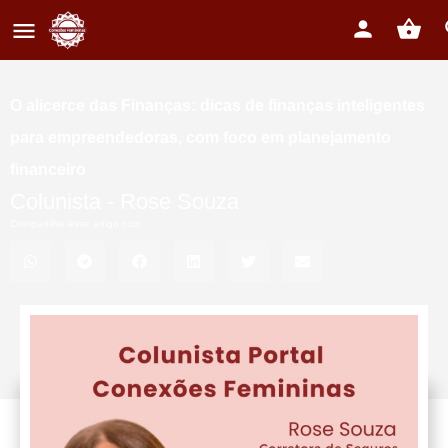
O alicerce das Finanças: dicas de finanças inteligentes
para empreendedoras, com foco em planejamento
financeiro
Colunista -
Rose Souza
Compartilhe esse artigo com