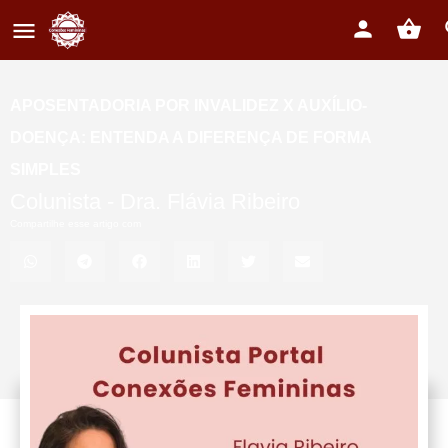
APOSENTADORIA POR INVALIDEZ X AUXÍLIO-
DOENÇA: ENTENDA A DIFERENÇA DE FORMA
SIMPLES
Colunista -
Dra. Flávia Ribeiro
Compartilhe esse artigo com