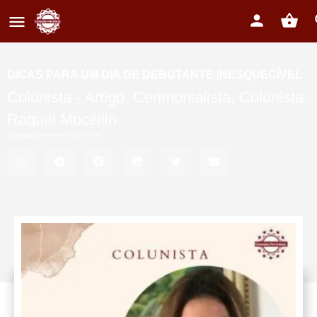
DICAS PARA UM DIA DE DEBUTANTE INESQUECÍVEL
Colunista -
Artigo
,
Cerimonialista
,
Colunista
,
Raquel Mocellin
Compartilhe esse artigo com