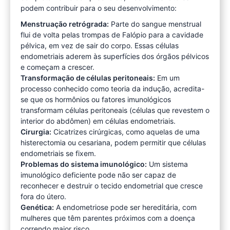
podem contribuir para o seu desenvolvimento:
Menstruação retrógrada:
Parte do sangue menstrual
flui de volta pelas trompas de Falópio para a cavidade
pélvica, em vez de sair do corpo. Essas células
endometriais aderem às superfícies dos órgãos pélvicos
e começam a crescer.
Transformação de células peritoneais:
Em um
processo conhecido como teoria da indução, acredita-
se que os hormônios ou fatores imunológicos
transformam células peritoneais (células que revestem o
interior do abdômen) em células endometriais.
Cirurgia:
Cicatrizes cirúrgicas, como aquelas de uma
histerectomia ou cesariana, podem permitir que células
endometriais se fixem.
Problemas do sistema imunológico:
Um sistema
imunológico deficiente pode não ser capaz de
reconhecer e destruir o tecido endometrial que cresce
fora do útero.
Genética:
A endometriose pode ser hereditária, com
mulheres que têm parentes próximos com a doença
correndo maior risco.