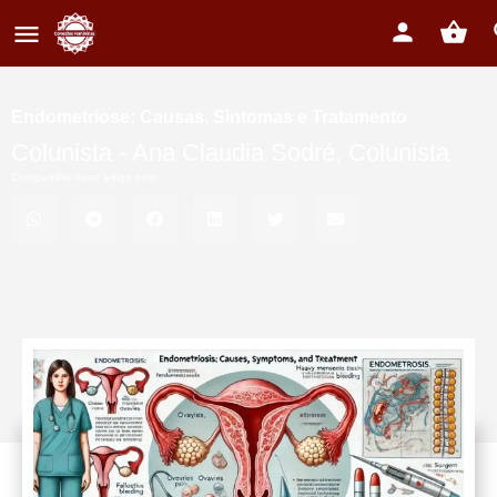
Endometriose: Causas, Sintomas e Tratamento
Colunista -
Ana Claudia Sodré
,
Colunista
Compartilhe esse artigo com