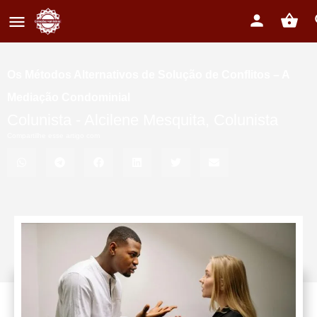
Os Métodos Alternativos de Solução de Conflitos – A
Mediação Condominial
Colunista -
Alcilene Mesquita
,
Colunista
Compartilhe esse artigo com