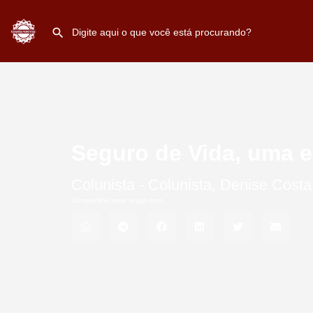
Seguro de Vida, uma e
Colunista -
Colunista
,
Denise Costa
Compartilhe esse artigo com