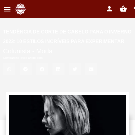
TENDÊNCIA DE CORTE DE CABELO PARA O INVERNO
2023: 10 ESTILOS INCRÍVEIS PARA EXPERIMENTAR
Colunista -
Moda
Compartilhe esse artigo com