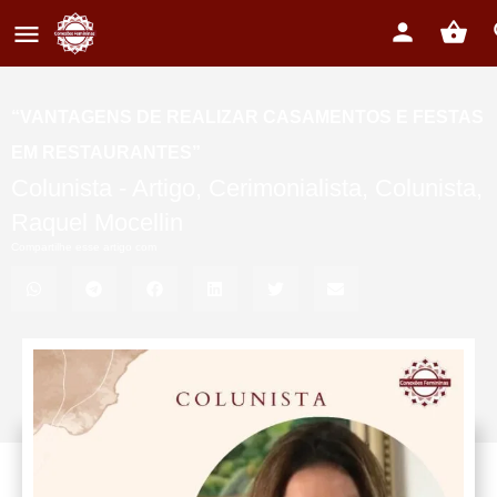
“VANTAGENS DE REALIZAR CASAMENTOS E FESTAS
EM RESTAURANTES”
Colunista -
Artigo
,
Cerimonialista
,
Colunista
,
Raquel Mocellin
Compartilhe esse artigo com