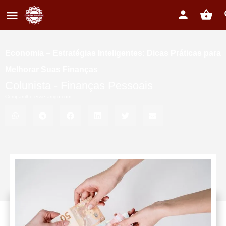
Economia – Estratégias Inteligentes: Dicas Práticas para
Melhorar Suas Finanças
Colunista -
Finanças Pessoais
Compartilhe esse artigo com