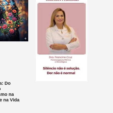
a: Do
o
smo na
e na Vida