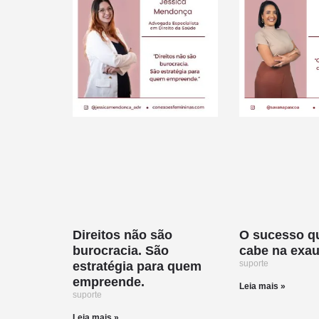
Direitos não são
O sucesso q
burocracia. São
cabe na exa
suporte
estratégia para quem
empreende.
Leia mais »
suporte
Leia mais »