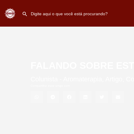
FALANDO SOBRE EST
Colunista -
Aromaterapia
,
Artigo
,
Co
Compartilhe esse artigo com