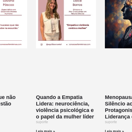
ue não
Quando a Empatia
Menopaus
ustão
Lidera: neurociência,
Silêncio a
violência psicológica e
Protagoni
o papel da mulher líder
Liderança 
suporte
suporte
Leia mais »
Leia mais »